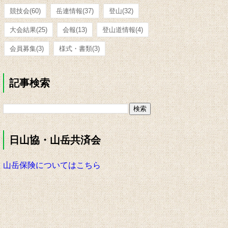
競技会
(60)
岳連情報
(37)
登山
(32)
大会結果
(25)
会報
(13)
登山道情報
(4)
会員募集
(3)
様式・書類
(3)
記事検索
日山協・山岳共済会
山岳保険についてはこちら