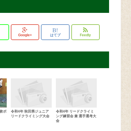
B!
Google+
はてブ
Feedly
験ボ
令和4年 秋田県ジュニア
令和4年 リードクライミ
リードクライミング大会
ング練習会 兼 選手選考大
会