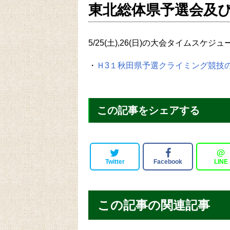
東北総体県予選会及
5/25(土),26(日)の大会タイムスケ
・
Ｈ3１秋田県予選クライミング競技の流
この記事をシェアする
＠
Twitter
Facebook
LINE
この記事の関連記事