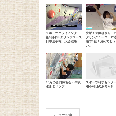
スポーツクライミング・
快挙！佐藤凜さん・
第6回ボルダリングユース
ダリングユース日本
日本選手権・大会結果
権で3位！おめでとう
い...
10月の合同練習会・体験
スポーツ科学センタ
ボルダリング
用不可日のお知らせ
＜ 次の記事