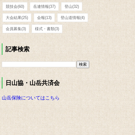
競技会
(60)
岳連情報
(37)
登山
(32)
大会結果
(25)
会報
(13)
登山道情報
(4)
会員募集
(3)
様式・書類
(3)
記事検索
日山協・山岳共済会
山岳保険についてはこちら