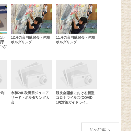
ボル
12月の合同練習会・体験
11月の合同練習会・体験
選手
ボルダリング
ボルダリング
ござ
ー利
令和2年 秋田県ジュニア
競技会開催における新型
リード・ボルダリング大
コロナウイルス(COVID-
会
19)対策ガイドライ...
前の記事 ＞