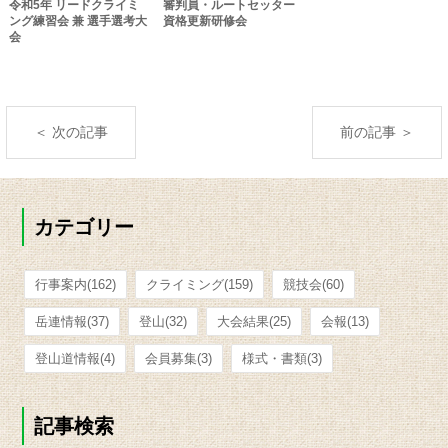
令和5年 リードクライミ
審判員・ルートセッター
ング練習会 兼 選手選考大
資格更新研修会
会
＜ 次の記事
前の記事 ＞
カテゴリー
行事案内
(162)
クライミング
(159)
競技会
(60)
岳連情報
(37)
登山
(32)
大会結果
(25)
会報
(13)
登山道情報
(4)
会員募集
(3)
様式・書類
(3)
記事検索