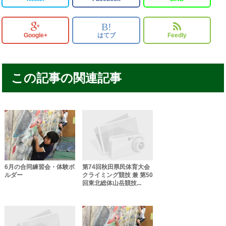
B!
Google+
はてブ
Feedly
この記事の関連記事
6月の合同練習会・体験ボ
第74回秋田県民体育大会
ルダー
クライミング競技 兼 第50
回東北総体山岳競技...