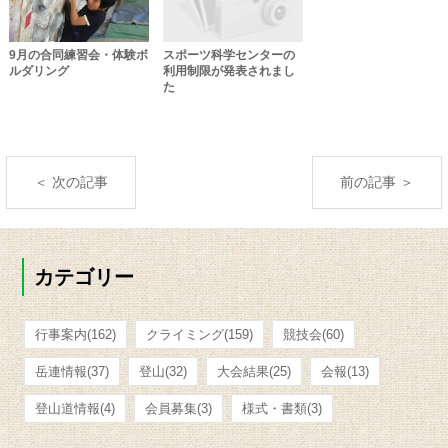
9月の合同練習会・体験ボ
スポーツ科学センターの
ルダリング
利用制限が発表されまし
た
＜ 次の記事
前の記事 ＞
カテゴリー
行事案内
(162)
クライミング
(159)
競技会
(60)
岳連情報
(37)
登山
(32)
大会結果
(25)
会報
(13)
登山道情報
(4)
会員募集
(3)
様式・書類
(3)