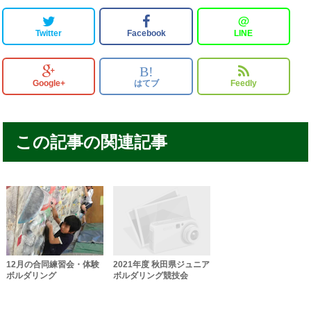
＠
Twitter
Facebook
LINE
B!
Google+
はてブ
Feedly
この記事の関連記事
12月の合同練習会・体験
2021年度 秋田県ジュニア
ボルダリング
ボルダリング競技会