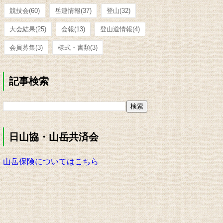
競技会
(60)
岳連情報
(37)
登山
(32)
大会結果
(25)
会報
(13)
登山道情報
(4)
会員募集
(3)
様式・書類
(3)
記事検索
日山協・山岳共済会
山岳保険についてはこちら